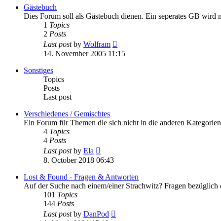
post
Gästebuch
Dies Forum soll als Gästebuch dienen. Ein seperates GB wird nic
1
Topics
2
Posts
View
Last post
by
Wolfram
the
14. November 2005 11:15
latest
post
Sonstiges
Topics
Posts
Last post
Verschiedenes / Gemischtes
Ein Forum für Themen die sich nicht in die anderen Kategorien 
4
Topics
4
Posts
View
Last post
by
Ela
the
8. October 2018 06:43
latest
post
Lost & Found - Fragen & Antworten
Auf der Suche nach einem/einer Strachwitz? Fragen bezüglich 
101
Topics
144
Posts
View
Last post
by
DanPod
the