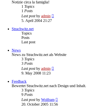
Notizie circa la famiglia!
1
Topics
1
Posts
View
Last post
by
admin
the
5. April 2004 21:27
latest
post
Strachwitz.net
Topics
Posts
Last post
News
News zu Strachwitz.net als Website
3
Topics
3
Posts
View
Last post
by
admin
the
9. May 2008 11:23
latest
post
Feedback
Bewertet Strachwitz.net nach Design und Inhalt.
3
Topics
9
Posts
View
Last post
by
Wolfram
the
20. October 2005 11:56
latest