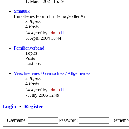
1. March 2021 15:19
latest
post
Smaltalk
Ein offenes Forum für Beiträge aller Art.
3
Topics
4
Posts
View
Last post
by
admin
the
5. April 2004 18:44
latest
post
Familienverband
Topics
Posts
Last post
Verschiedenes / Gemischtes / Allgemeines
2
Topics
4
Posts
View
Last post
by
admin
the
7. July 2006 12:49
latest
post
Login
•
Register
Username:
Password:
|
Rememb